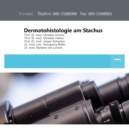
Kontakt :
 Telefon: 
-
   Fax: 
-
089
55088980
089
55088981