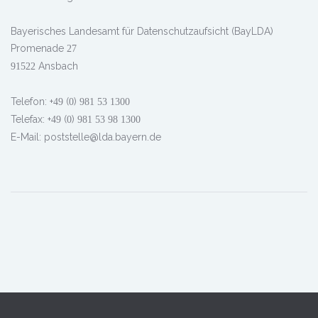
Bayerisches Landesamt für Datenschutzaufsicht (BayLDA)
Promenade
27
Ansbach
91522
Telefon: +
(
)
49
0
981
53
1300
Telefax: +
(
)
49
0
981
53
98
1300
E-Mail: poststelle@lda.bayern.de