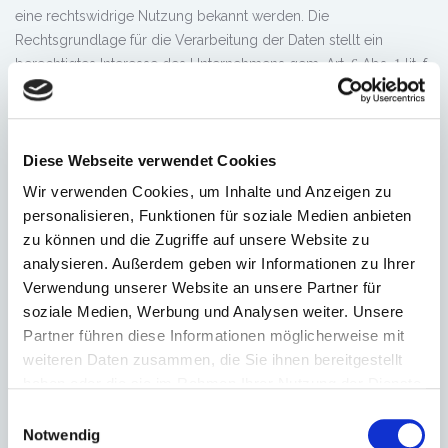
eine rechtswidrige Nutzung bekannt werden. Die
Rechtsgrundlage für die Verarbeitung der Daten stellt ein
berechtigtes Interesse des Unternehmens gem. Art.
Abs.
lit. f
6
1
DS-GVO dar.
Verwendung von Google Fonts
Diese Webseite verwendet Cookies
Wir binden Google Fonts zur Darstellung von Schriftarten auf
Wir verwenden Cookies, um Inhalte und Anzeigen zu
unserer Webseite ein. Bei einem Aufruf einer unserer Seiten
personalisieren, Funktionen für soziale Medien anbieten
werden die benötigten Schriftarten in Ihren Browser Cache
zu können und die Zugriffe auf unsere Website zu
geladen, um die Schriftarten korrekt anzuzeigen. Hierzu nimmt
analysieren. Außerdem geben wir Informationen zu Ihrer
Ihr Browser Verbindung mit Google auf, Google erlangt
Verwendung unserer Website an unsere Partner für
dadurch Kenntnis, dass Ihre IP-Adresse unsere Webseite
soziale Medien, Werbung und Analysen weiter. Unsere
aufgerufen hat.
Partner führen diese Informationen möglicherweise mit
weiteren Daten zusammen, die Sie ihnen bereitgestellt
Die Verwendung von Google Fonts ist für die korrekte
haben oder die sie im Rahmen Ihrer Nutzung der Dienste
Darstellung unserer Webseite erforderlich. Die Rechtsgrundlage
gesammelt haben.
Einwilligungsauswahl
für die Datenverarbeitung ist unser berechtigtes Interesse an der
Notwendig